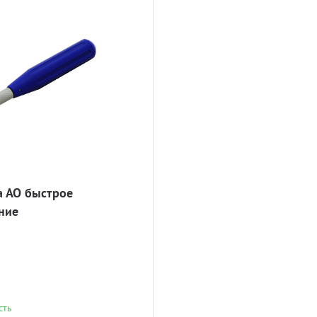
а АО быстрое
ние
сть