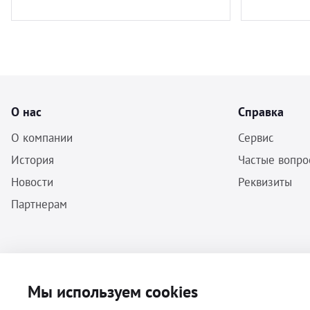
О нас
Справка
О компании
Сервис
История
Частые вопро
Новости
Реквизиты
Партнерам
ООО «Бальф» - Инструменты, оборудование, расходные материалы
Мы используем cookies
для ветеринарии © 2026 Все права защищены.