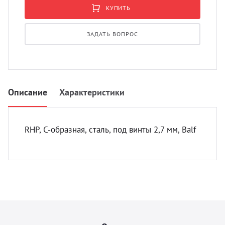
УЗИ с
КУПИТЬ
Разно
ЗАДАТЬ ВОПРОС
Разно
Описание
Характеристики
RHP, С-образная, сталь, под винты 2,7 мм, Balf