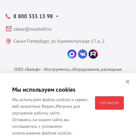
8 800 333 13 98
zakaz@ooobalf.ru
Санкт-Петербург, ул. Кременчугская 17, к. 2
ООО «Бальф» - Инструменты, оборудование, расходные
материалы для ветеринарии © 2026 Все права защищены.
Политика конфиденциальности
Мы используем cookies
Согласие на обработку ПДн
Мы используем файлы cookies и сервис
Пользовательское соглашение
СОГЛАСЕН
веб-аналитики Яндекс.Метрика для
улучшения работы сайта.
Оставаясь на нашем сайте, вы
соглашаетесь с условиями
Все материалы, содержащиеся на данном веб-сайте, в том числе -
использования файлов cookies.
тексты, изображения, каталоги, таблицы, наименования, любая