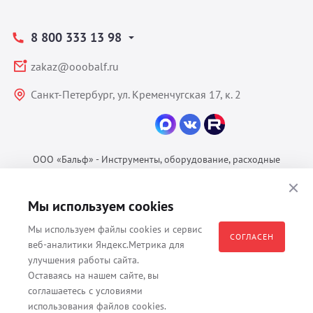
8 800 333 13 98
zakaz@ooobalf.ru
Санкт-Петербург, ул. Кременчугская 17, к. 2
ООО «Бальф» - Инструменты, оборудование, расходные
материалы для ветеринарии © 2026 Все права защищены.
Политика конфиденциальности
Мы используем cookies
Согласие на обработку ПДн
Мы используем файлы cookies и сервис
Пользовательское соглашение
СОГЛАСЕН
веб-аналитики Яндекс.Метрика для
улучшения работы сайта.
Оставаясь на нашем сайте, вы
соглашаетесь с условиями
Все материалы, содержащиеся на данном веб-сайте, в том числе -
использования файлов cookies.
тексты, изображения, каталоги, таблицы, наименования, любая