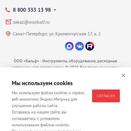
8 800 333 13 98
zakaz@ooobalf.ru
Санкт-Петербург, ул. Кременчугская 17, к. 2
ООО «Бальф» - Инструменты, оборудование, расходные
материалы для ветеринарии © 2026 Все права защищены.
Политика конфиденциальности
Мы используем cookies
Согласие на обработку ПДн
Пользовательское соглашение
Мы используем файлы cookies и сервис
СОГЛАСЕН
веб-аналитики Яндекс.Метрика для
улучшения работы сайта.
Оставаясь на нашем сайте, вы
Все материалы, содержащиеся на данном веб-сайте, в том числе -
соглашаетесь с условиями
тексты, изображения, каталоги, таблицы, наименования, любая
использования файлов cookies.
иная информация являются собственностью владельца сайта -