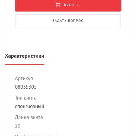
УЗИ 
КУПИТЬ
Разно
ЗАДАТЬ ВОПРОС
Разно
Характеристики
Артикул
08035305
Тип винта
спонгиозный
Длина винта
20