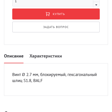
УЗИ 
Разно
КУПИТЬ
Разно
ЗАДАТЬ ВОПРОС
Описание
Характеристики
Винт Ø 2.7 мм, блокируемый, гексагональный
шлиц S1.8, BALF