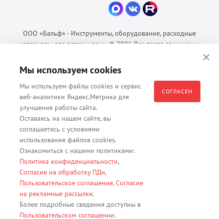
ООО «Бальф» - Инструменты, оборудование, расходные
материалы для ветеринарии © 2026 Все права защищены.
Политика конфиденциальности
Мы используем cookies
Согласие на обработку ПДн
Пользовательское соглашение
Мы используем файлы cookies и сервис
СОГЛАСЕН
веб-аналитики Яндекс.Метрика для
улучшения работы сайта.
Оставаясь на нашем сайте, вы
Все материалы, содержащиеся на данном веб-сайте, в том числе -
соглашаетесь с условиями
тексты, изображения, каталоги, таблицы, наименования, любая
использования файлов cookies.
иная информация являются собственностью владельца сайта -
Ознакомиться с нашими политиками:
ООО "Бальф" (ОГРН 1079847131825, ИНН 7806376450, юр. адрес
Политика конфиденциальности
,
191167 г. Санкт-Петербург, ул. Кременчугская д. 17 корп.2 лит.А
Согласие на обработку ПДн
,
помещение 22-Н). Их полное или частичное распространение,
Пользовательское соглашение
,
Согласие
изменение, копирование, использование без согласия владельца
на рекламные рассылки
.
данного веб-сайта запрещены.
Более подробные сведения доступны в
Пользовательском соглашении
.