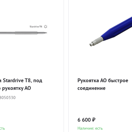
 Stardrive T8, под
Рукоятка АО быстрое
 рукоятку АО
соединение
8050330
6 600 ₽
сть
Наличие: есть