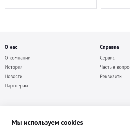
О нас
Справка
О компании
Сервис
История
Частые вопро
Новости
Реквизиты
Партнерам
ООО «Бальф» - Инструменты, оборудование, расходные материалы
Мы используем cookies
для ветеринарии © 2026 Все права защищены.