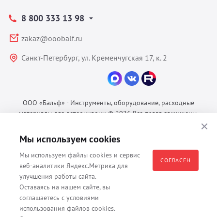
8 800 333 13 98
zakaz@ooobalf.ru
Санкт-Петербург, ул. Кременчугская 17, к. 2
ООО «Бальф» - Инструменты, оборудование, расходные
материалы для ветеринарии © 2026 Все права защищены.
Политика конфиденциальности
Мы используем cookies
Согласие на обработку ПДн
Пользовательское соглашение
Мы используем файлы cookies и сервис
СОГЛАСЕН
веб-аналитики Яндекс.Метрика для
улучшения работы сайта.
Оставаясь на нашем сайте, вы
Все материалы, содержащиеся на данном веб-сайте, в том числе -
соглашаетесь с условиями
тексты, изображения, каталоги, таблицы, наименования, любая
использования файлов cookies.