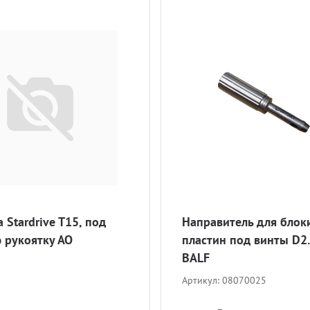
 Stardrive T15, под
Направитель для бло
 рукоятку АО
пластин под винты D2.
BALF
Артикул:
08070025