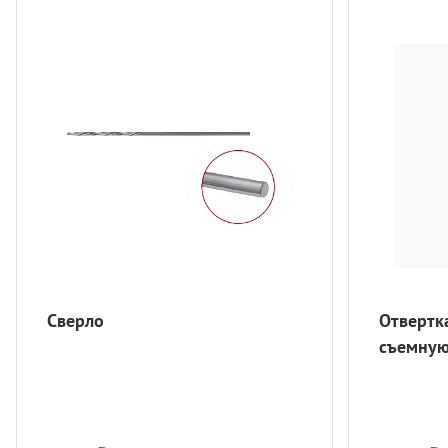
Сверло
Отвертка
съемную