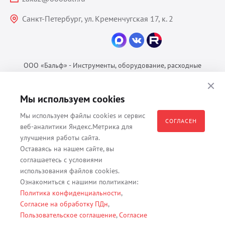
Санкт-Петербург, ул. Кременчугская 17, к. 2
ООО «Бальф» - Инструменты, оборудование, расходные
материалы для ветеринарии © 2026 Все права защищены.
Политика конфиденциальности
Мы используем cookies
Согласие на обработку ПДн
Мы используем файлы cookies и сервис
Пользовательское соглашение
СОГЛАСЕН
веб-аналитики Яндекс.Метрика для
улучшения работы сайта.
Оставаясь на нашем сайте, вы
соглашаетесь с условиями
Все материалы, содержащиеся на данном веб-сайте, в том числе -
использования файлов cookies.
тексты, изображения, каталоги, таблицы, наименования, любая
Ознакомиться с нашими политиками:
иная информация являются собственностью владельца сайта -
Политика конфиденциальности
,
ООО "Бальф" (ОГРН 1079847131825, ИНН 7806376450, юр. адрес
Согласие на обработку ПДн
,
191167 г. Санкт-Петербург, ул. Кременчугская д. 17 корп.2 лит.А
Пользовательское соглашение
,
Согласие
помещение 22-Н). Их полное или частичное распространение,