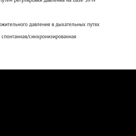
тём регулировки давления на базе SIMV
тельного давления в дыхательных путях
спонтанная/синхронизированная