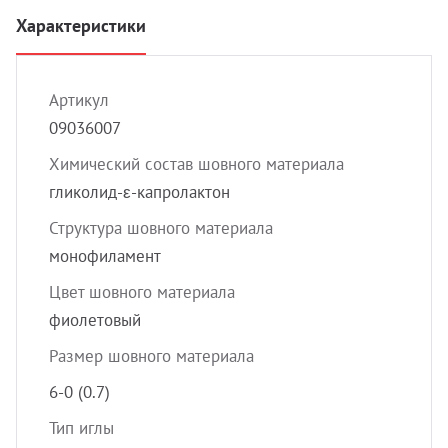
УЗИ с
Характеристики
Разно
Разно
Артикул
09036007
Химический состав шовного материала
гликолид-ε-капролактон
Структура шовного материала
монофиламент
Цвет шовного материала
фиолетовый
Размер шовного материала
6-0 (0.7)
Тип иглы