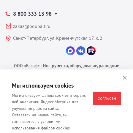
8 800 333 13 98
zakaz@ooobalf.ru
Санкт-Петербург, ул. Кременчугская 17, к. 2
ООО «Бальф» - Инструменты, оборудование, расходные
материалы для ветеринарии © 2026 Все права защищены.
Политика конфиденциальности
Мы используем cookies
Согласие на обработку ПДн
Мы используем файлы cookies и сервис
Пользовательское соглашение
СОГЛАСЕН
веб-аналитики Яндекс.Метрика для
улучшения работы сайта.
Оставаясь на нашем сайте, вы
соглашаетесь с условиями
Все материалы, содержащиеся на данном веб-сайте, в том числе -
использования файлов cookies.
тексты, изображения, каталоги, таблицы, наименования, любая