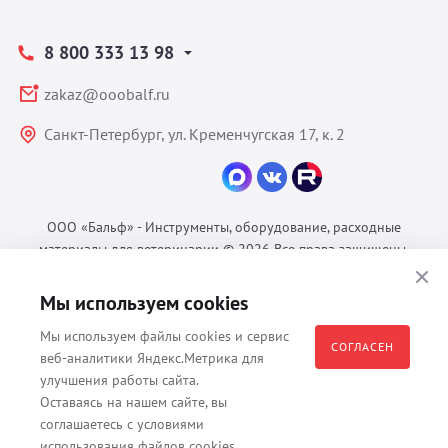
8 800 333 13 98
zakaz@ooobalf.ru
Санкт-Петербург, ул. Кременчугская 17, к. 2
ООО «Бальф» - Инструменты, оборудование, расходные
материалы для ветеринарии © 2026 Все права защищены.
Политика конфиденциальности
Мы используем cookies
Согласие на обработку ПДн
Пользовательское соглашение
Мы используем файлы cookies и сервис
СОГЛАСЕН
веб-аналитики Яндекс.Метрика для
улучшения работы сайта.
Оставаясь на нашем сайте, вы
Все материалы, содержащиеся на данном веб-сайте, в том числе -
соглашаетесь с условиями
тексты, изображения, каталоги, таблицы, наименования, любая
использования файлов cookies.