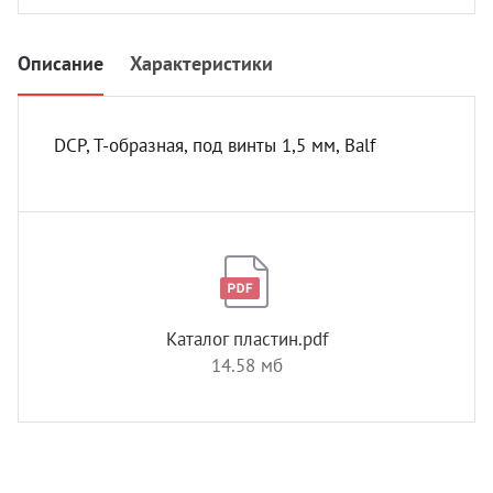
УЗИ с
Разно
Описание
Характеристики
Разно
DCP, T-образная, под винты 1,5 мм, Balf
Каталог пластин.pdf
14.58 мб