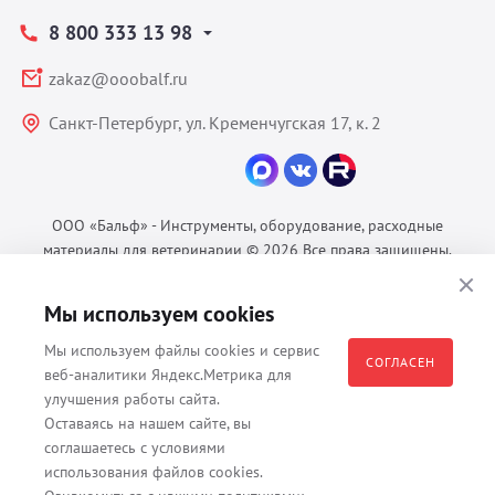
8 800 333 13 98
zakaz@ooobalf.ru
Санкт-Петербург, ул. Кременчугская 17, к. 2
ООО «Бальф» - Инструменты, оборудование, расходные
материалы для ветеринарии © 2026 Все права защищены.
Политика конфиденциальности
Мы используем cookies
Согласие на обработку ПДн
Пользовательское соглашение
Мы используем файлы cookies и сервис
СОГЛАСЕН
веб-аналитики Яндекс.Метрика для
улучшения работы сайта.
Оставаясь на нашем сайте, вы
Все материалы, содержащиеся на данном веб-сайте, в том числе -
соглашаетесь с условиями
тексты, изображения, каталоги, таблицы, наименования, любая
использования файлов cookies.
иная информация являются собственностью владельца сайта -