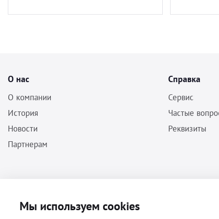
О нас
Справка
О компании
Сервис
История
Частые вопро
Новости
Реквизиты
Партнерам
ООО «Бальф» - Инструменты, оборудование, расходные материалы
Мы используем cookies
для ветеринарии © 2026 Все права защищены.