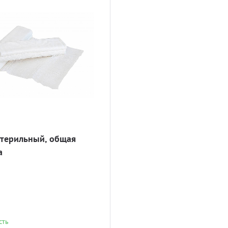
стерильный, общая
а
сть