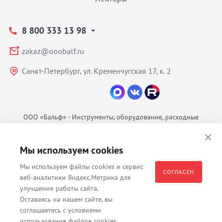
8 800 333 13 98
zakaz@ooobalf.ru
Санкт-Петербург, ул. Кременчугская 17, к. 2
ООО «Бальф» - Инструменты, оборудование, расходные
материалы для ветеринарии © 2026 Все права защищены.
Политика конфиденциальности
Мы используем cookies
Согласие на обработку ПДн
Мы используем файлы cookies и сервис
Пользовательское соглашение
СОГЛАСЕН
веб-аналитики Яндекс.Метрика для
улучшения работы сайта.
Оставаясь на нашем сайте, вы
соглашаетесь с условиями
Все материалы, содержащиеся на данном веб-сайте, в том числе -
использования файлов cookies.