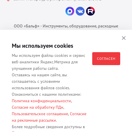
ООО «Бальф» - Инструменты, оборудование, расходные
материалы для ветеринарии © 2026 Все права защищены.
Политика конфиденциальности
Мы используем cookies
Согласие на обработку ПДн
Мы используем файлы cookies и сервис
Пользовательское соглашение
СОГЛАСЕН
веб-аналитики Яндекс.Метрика для
улучшения работы сайта.
Оставаясь на нашем сайте, вы
соглашаетесь с условиями
Все материалы, содержащиеся на данном веб-сайте, в том числе -
использования файлов cookies.
тексты, изображения, каталоги, таблицы, наименования, любая
Ознакомиться с нашими политиками:
иная информация являются собственностью владельца сайта -
Политика конфиденциальности
,
ООО "Бальф" (ОГРН 1079847131825, ИНН 7806376450, юр. адрес
Согласие на обработку ПДн
,
191167 г. Санкт-Петербург, ул. Кременчугская д. 17 корп.2 лит.А
Пользовательское соглашение
,
Согласие
помещение 22-Н). Их полное или частичное распространение,
на рекламные рассылки
.
изменение, копирование, использование без согласия владельца
Более подробные сведения доступны в
данного веб-сайта запрещены.