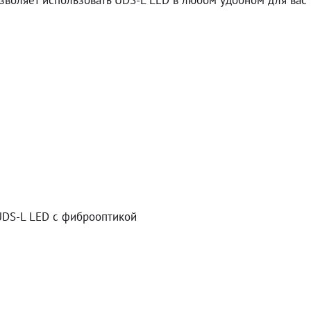
зволяет использовать UDS-L LED в любом удобном для вас 
UDS-L LED с фиброоптикой