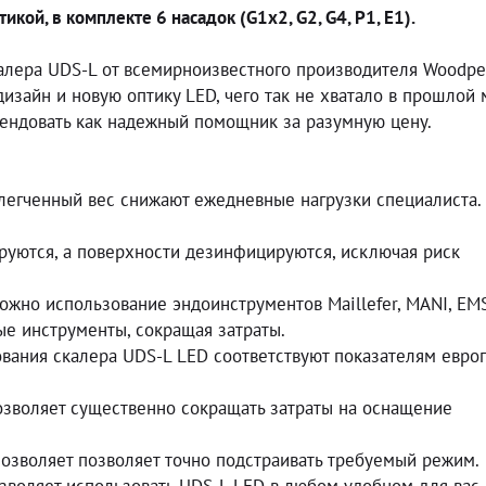
кой, в комплекте 6 насадок (G1x2, G2, G4, P1, E1).
алера UDS-L от всемирноизвестного производителя Woodpe
зайн и новую оптику LED, чего так не хватало в прошлой 
ендовать как надежный помощник за разумную цену.
блегченный вес снижают ежедневные нагрузки специалиста.
ируются, а поверхности дезинфицируются, исключая риск
ожно использование эндоинструментов Maillefer, MANI, EMS
ые инструменты, сокращая затраты.
ования скалера UDS-L LED соответствуют показателям евро
позволяет существенно сокращать затраты на оснащение
позволяет позволяет точно подстраивать требуемый режим.