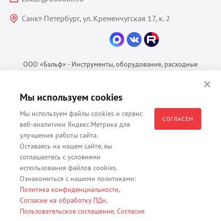
Санкт-Петербург, ул. Кременчугская 17, к. 2
ООО «Бальф» - Инструменты, оборудование, расходные
материалы для ветеринарии © 2026 Все права защищены.
Политика конфиденциальности
Мы используем cookies
Согласие на обработку ПДн
Мы используем файлы cookies и сервис
Пользовательское соглашение
СОГЛАСЕН
веб-аналитики Яндекс.Метрика для
улучшения работы сайта.
Оставаясь на нашем сайте, вы
соглашаетесь с условиями
Все материалы, содержащиеся на данном веб-сайте, в том числе -
использования файлов cookies.
тексты, изображения, каталоги, таблицы, наименования, любая
Ознакомиться с нашими политиками:
иная информация являются собственностью владельца сайта -
Политика конфиденциальности
,
ООО "Бальф" (ОГРН 1079847131825, ИНН 7806376450, юр. адрес
Согласие на обработку ПДн
,
191167 г. Санкт-Петербург, ул. Кременчугская д. 17 корп.2 лит.А
Пользовательское соглашение
,
Согласие
помещение 22-Н). Их полное или частичное распространение,