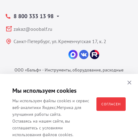
8 800 333 13 98
zakaz@ooobalf.ru
Санкт-Петербург, ул. Кременчугская 17, к. 2
ООО «Бальф» - Инструменты, оборудование, расходные
материалы для ветеринарии © 2026 Все права защищены.
Политика конфиденциальности
Мы используем cookies
Согласие на обработку ПДн
Мы используем файлы cookies и сервис
Пользовательское соглашение
СОГЛАСЕН
веб-аналитики Яндекс.Метрика для
улучшения работы сайта.
Оставаясь на нашем сайте, вы
соглашаетесь с условиями
Все материалы, содержащиеся на данном веб-сайте, в том числе -
использования файлов cookies.
тексты, изображения, каталоги, таблицы, наименования, любая