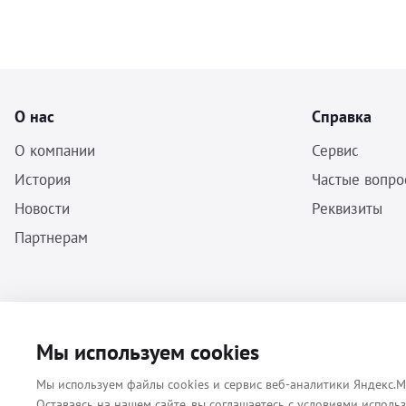
О нас
Справка
О компании
Сервис
История
Частые вопро
Новости
Реквизиты
Партнерам
ООО «Бальф» - Инструменты, оборудование, расходные материалы
Мы используем cookies
для ветеринарии © 2026 Все права защищены.
Мы используем файлы cookies и сервис веб-аналитики Яндекс.М
Оставаясь на нашем сайте, вы соглашаетесь с условиями исполь