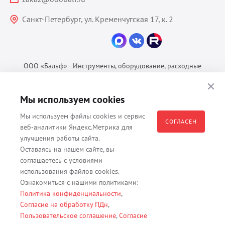
Санкт-Петербург, ул. Кременчугская 17, к. 2
ООО «Бальф» - Инструменты, оборудование, расходные
материалы для ветеринарии © 2026 Все права защищены.
Политика конфиденциальности
Мы используем cookies
Согласие на обработку ПДн
Мы используем файлы cookies и сервис
Пользовательское соглашение
СОГЛАСЕН
веб-аналитики Яндекс.Метрика для
улучшения работы сайта.
Оставаясь на нашем сайте, вы
соглашаетесь с условиями
Все материалы, содержащиеся на данном веб-сайте, в том числе -
использования файлов cookies.
тексты, изображения, каталоги, таблицы, наименования, любая
Ознакомиться с нашими политиками:
иная информация являются собственностью владельца сайта -
Политика конфиденциальности
,
ООО "Бальф" (ОГРН 1079847131825, ИНН 7806376450, юр. адрес
Согласие на обработку ПДн
,
191167 г. Санкт-Петербург, ул. Кременчугская д. 17 корп.2 лит.А
Пользовательское соглашение
,
Согласие
помещение 22-Н). Их полное или частичное распространение,