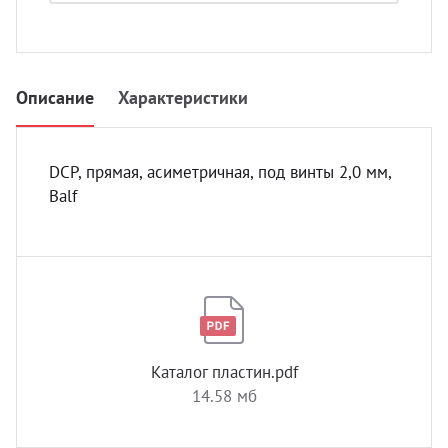
УЗИ с
Разно
Разно
Описание
Характеристики
DCP, прямая, асиметричная, под винты 2,0 мм,
Balf
Каталог пластин.pdf
14.58 мб