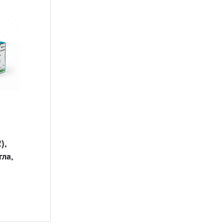
),
ла,