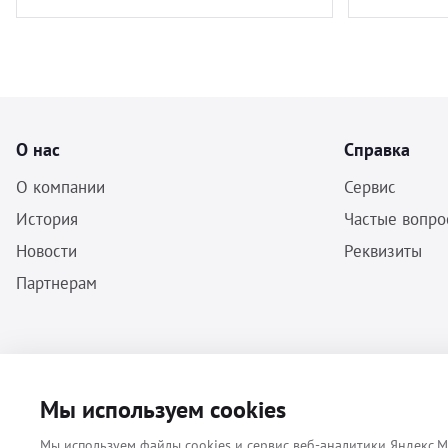
О нас
Справка
О компании
Сервис
История
Частые вопро
Новости
Реквизиты
Партнерам
ООО «Бальф» - Инструменты, оборудование, расходные материалы
Мы используем cookies
для ветеринарии © 2026 Все права защищены.
Мы используем файлы cookies и сервис веб-аналитики Яндекс.М