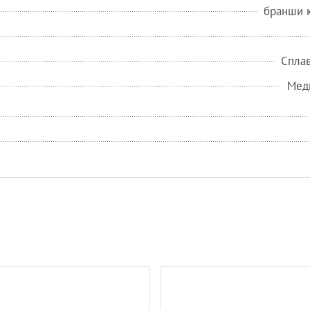
бранши 
Сплав
Мед