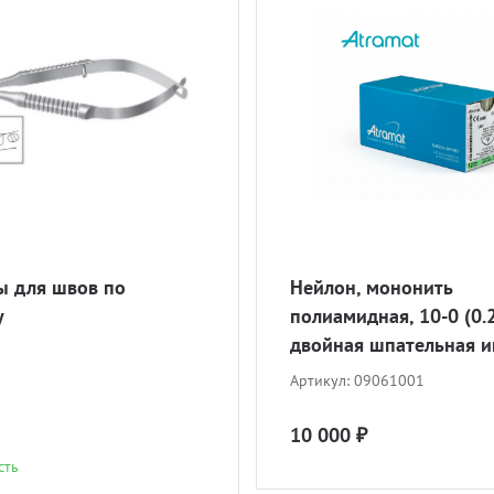
 для швов по
Нейлон, мононить
у
полиамидная, 10-0 (0.2
двойная шпательная иг
ATRAMAT
Артикул:
09061001
10 000 ₽
сть