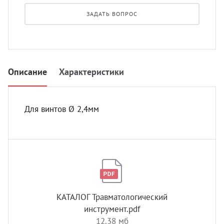
УЗИ с
ЗАДАТЬ ВОПРОС
Разно
Разно
Описание
Характеристики
Для винтов Ø 2,4мм
КАТАЛОГ Травматологический
инструмент.pdf
12.38 мб