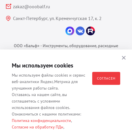
zakaz@ooobalf.ru
Санкт-Петербург, ул. Кременчугская 17, к. 2
ООО «Бальф» - Инструменты, оборудование, расходные
материалы для ветеринарии © 2026 Все права защищены.
Политика конфиденциальности
Мы используем cookies
Согласие на обработку ПДн
Мы используем файлы cookies и сервис
Пользовательское соглашение
СОГЛАСЕН
веб-аналитики Яндекс.Метрика для
улучшения работы сайта.
Оставаясь на нашем сайте, вы
соглашаетесь с условиями
Все материалы, содержащиеся на данном веб-сайте, в том числе -
использования файлов cookies.
тексты, изображения, каталоги, таблицы, наименования, любая
Ознакомиться с нашими политиками:
иная информация являются собственностью владельца сайта -
Политика конфиденциальности
,
ООО "Бальф" (ОГРН 1079847131825, ИНН 7806376450, юр. адрес
Согласие на обработку ПДн
,
191167 г. Санкт-Петербург, ул. Кременчугская д. 17 корп.2 лит.А