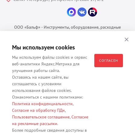
ООО «Бальф» - Инструменты, оборудование, расходные
материалы для ветеринарии © 2026 Все права защищены.
Политика конфиденциальности
Мы используем cookies
Согласие на обработку ПДн
Мы используем файлы cookies и сервис
Пользовательское соглашение
СОГЛАСЕН
веб-аналитики Яндекс.Метрика для
улучшения работы сайта.
Оставаясь на нашем сайте, вы
соглашаетесь с условиями
Все материалы, содержащиеся на данном веб-сайте, в том числе -
использования файлов cookies.
тексты, изображения, каталоги, таблицы, наименования, любая
Ознакомиться с нашими политиками:
иная информация являются собственностью владельца сайта -
Политика конфиденциальности
,
ООО "Бальф" (ОГРН 1079847131825, ИНН 7806376450, юр. адрес
Согласие на обработку ПДн
,
191167 г. Санкт-Петербург, ул. Кременчугская д. 17 корп.2 лит.А
Пользовательское соглашение
,
Согласие
помещение 22-Н). Их полное или частичное распространение,
на рекламные рассылки
.
изменение, копирование, использование без согласия владельца
Более подробные сведения доступны в
данного веб-сайта запрещены.