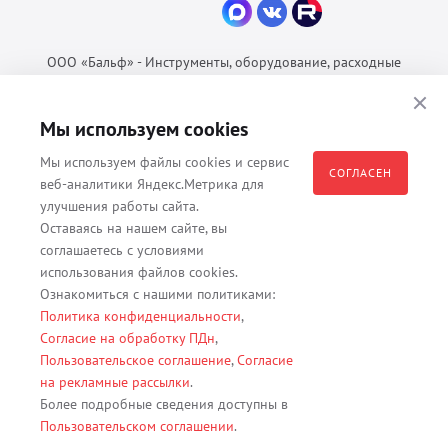
ООО «Бальф» - Инструменты, оборудование, расходные
материалы для ветеринарии © 2026 Все права защищены.
Политика конфиденциальности
Мы используем cookies
Согласие на обработку ПДн
Мы используем файлы cookies и сервис
Пользовательское соглашение
СОГЛАСЕН
веб-аналитики Яндекс.Метрика для
улучшения работы сайта.
Оставаясь на нашем сайте, вы
соглашаетесь с условиями
Все материалы, содержащиеся на данном веб-сайте, в том числе -
использования файлов cookies.
тексты, изображения, каталоги, таблицы, наименования, любая
Ознакомиться с нашими политиками:
иная информация являются собственностью владельца сайта -
Политика конфиденциальности
,
ООО "Бальф" (ОГРН 1079847131825, ИНН 7806376450, юр. адрес
Согласие на обработку ПДн
,
191167 г. Санкт-Петербург, ул. Кременчугская д. 17 корп.2 лит.А
Пользовательское соглашение
,
Согласие
помещение 22-Н). Их полное или частичное распространение,
на рекламные рассылки
.
изменение, копирование, использование без согласия владельца
Более подробные сведения доступны в
данного веб-сайта запрещены.
Пользовательском соглашении
.