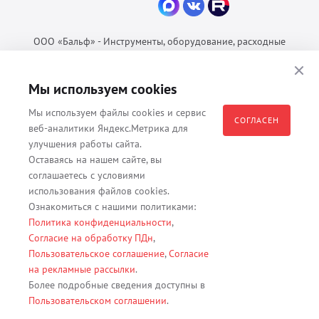
ООО «Бальф» - Инструменты, оборудование, расходные
материалы для ветеринарии © 2026 Все права защищены.
Политика конфиденциальности
Мы используем cookies
Согласие на обработку ПДн
Мы используем файлы cookies и сервис
Пользовательское соглашение
СОГЛАСЕН
веб-аналитики Яндекс.Метрика для
улучшения работы сайта.
Оставаясь на нашем сайте, вы
соглашаетесь с условиями
Все материалы, содержащиеся на данном веб-сайте, в том числе -
использования файлов cookies.
тексты, изображения, каталоги, таблицы, наименования, любая
Ознакомиться с нашими политиками:
иная информация являются собственностью владельца сайта -
Политика конфиденциальности
,
ООО "Бальф" (ОГРН 1079847131825, ИНН 7806376450, юр. адрес
Согласие на обработку ПДн
,
191167 г. Санкт-Петербург, ул. Кременчугская д. 17 корп.2 лит.А
Пользовательское соглашение
,
Согласие
помещение 22-Н). Их полное или частичное распространение,
на рекламные рассылки
.
изменение, копирование, использование без согласия владельца
Более подробные сведения доступны в
данного веб-сайта запрещены.
Пользовательском соглашении
.