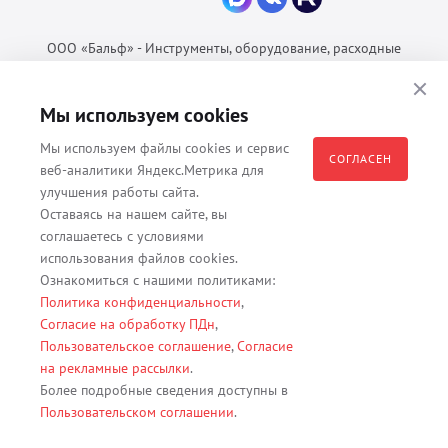
ООО «Бальф» - Инструменты, оборудование, расходные
материалы для ветеринарии © 2026 Все права защищены.
Политика конфиденциальности
Мы используем cookies
Согласие на обработку ПДн
Мы используем файлы cookies и сервис
Пользовательское соглашение
СОГЛАСЕН
веб-аналитики Яндекс.Метрика для
улучшения работы сайта.
Оставаясь на нашем сайте, вы
соглашаетесь с условиями
Все материалы, содержащиеся на данном веб-сайте, в том числе -
использования файлов cookies.
тексты, изображения, каталоги, таблицы, наименования, любая
Ознакомиться с нашими политиками:
иная информация являются собственностью владельца сайта -
Политика конфиденциальности
,
ООО "Бальф" (ОГРН 1079847131825, ИНН 7806376450, юр. адрес
Согласие на обработку ПДн
,
191167 г. Санкт-Петербург, ул. Кременчугская д. 17 корп.2 лит.А
Пользовательское соглашение
,
Согласие
помещение 22-Н). Их полное или частичное распространение,
на рекламные рассылки
.
изменение, копирование, использование без согласия владельца
Более подробные сведения доступны в
данного веб-сайта запрещены.
Пользовательском соглашении
.