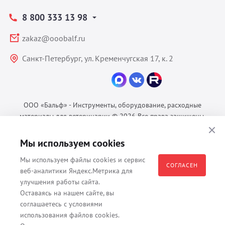
8 800 333 13 98
zakaz@ooobalf.ru
Санкт-Петербург, ул. Кременчугская 17, к. 2
ООО «Бальф» - Инструменты, оборудование, расходные
материалы для ветеринарии © 2026 Все права защищены.
Политика конфиденциальности
Мы используем cookies
Согласие на обработку ПДн
Пользовательское соглашение
Мы используем файлы cookies и сервис
СОГЛАСЕН
веб-аналитики Яндекс.Метрика для
улучшения работы сайта.
Оставаясь на нашем сайте, вы
Все материалы, содержащиеся на данном веб-сайте, в том числе -
соглашаетесь с условиями
тексты, изображения, каталоги, таблицы, наименования, любая
использования файлов cookies.
иная информация являются собственностью владельца сайта -