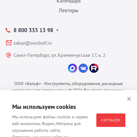
Календарь
Лекторы
8 800 333 13 98
zakaz@ooobalf.ru
Санкт-Петербург, ул. Кременчугская 17, к. 2
ООО «Бальф» - Инструменты, оборудование, расходные
материалы для ветеринарии © 2026 Все права защищены.
Политика конфиденциальности
Мы используем cookies
Согласие на обработку ПДн
Пользовательское соглашение
Мы используем файлы cookies и сервис
СОГЛАСЕН
веб-аналитики Яндекс.Метрика для
улучшения работы сайта.