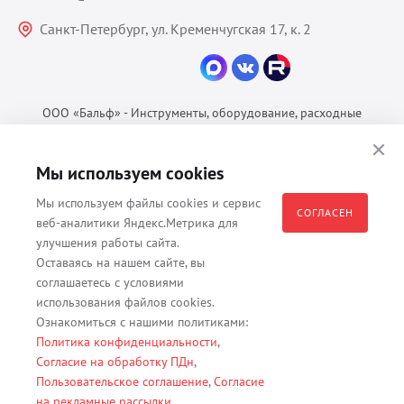
Санкт-Петербург, ул. Кременчугская 17, к. 2
ООО «Бальф» - Инструменты, оборудование, расходные
материалы для ветеринарии © 2026 Все права защищены.
Политика конфиденциальности
Мы используем cookies
Согласие на обработку ПДн
Мы используем файлы cookies и сервис
Пользовательское соглашение
СОГЛАСЕН
веб-аналитики Яндекс.Метрика для
улучшения работы сайта.
Оставаясь на нашем сайте, вы
соглашаетесь с условиями
Все материалы, содержащиеся на данном веб-сайте, в том числе -
использования файлов cookies.
тексты, изображения, каталоги, таблицы, наименования, любая
Ознакомиться с нашими политиками:
иная информация являются собственностью владельца сайта -
Политика конфиденциальности
,
ООО "Бальф" (ОГРН 1079847131825, ИНН 7806376450, юр. адрес
Согласие на обработку ПДн
,
191167 г. Санкт-Петербург, ул. Кременчугская д. 17 корп.2 лит.А
Пользовательское соглашение
,
Согласие
помещение 22-Н). Их полное или частичное распространение,
на рекламные рассылки
.