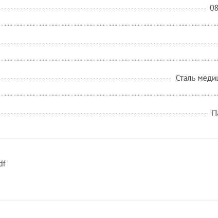
0
Сталь меди
П
df