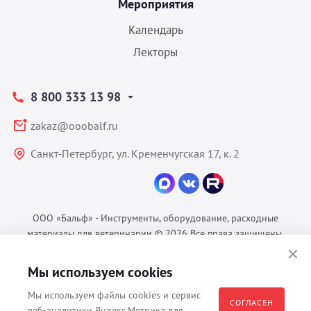
Мероприятия
Календарь
Лекторы
8 800 333 13 98
zakaz@ooobalf.ru
Санкт-Петербург, ул. Кременчугская 17, к. 2
ООО «Бальф» - Инструменты, оборудование, расходные
материалы для ветеринарии © 2026 Все права защищены.
Политика конфиденциальности
Мы используем cookies
Согласие на обработку ПДн
Пользовательское соглашение
Мы используем файлы cookies и сервис
СОГЛАСЕН
веб-аналитики Яндекс.Метрика для