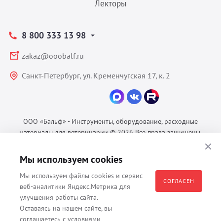
Лекторы
8 800 333 13 98
zakaz@ooobalf.ru
Санкт-Петербург, ул. Кременчугская 17, к. 2
ООО «Бальф» - Инструменты, оборудование, расходные
материалы для ветеринарии © 2026 Все права защищены.
Политика конфиденциальности
Мы используем cookies
Согласие на обработку ПДн
Пользовательское соглашение
Мы используем файлы cookies и сервис
СОГЛАСЕН
веб-аналитики Яндекс.Метрика для
улучшения работы сайта.
Оставаясь на нашем сайте, вы
Все материалы, содержащиеся на данном веб-сайте, в том числе -
соглашаетесь с условиями