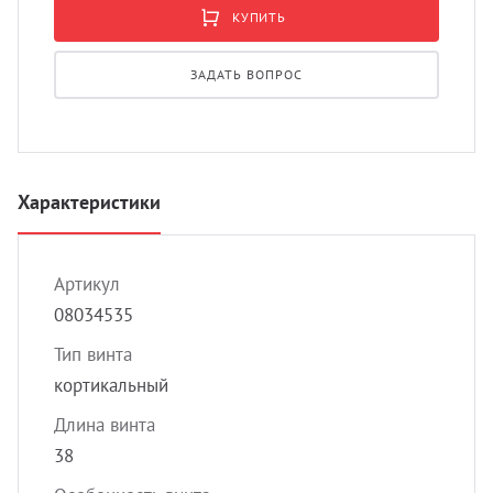
УЗИ 
КУПИТЬ
Разно
ЗАДАТЬ ВОПРОС
Разно
Характеристики
Артикул
08034535
Тип винта
кортикальный
Длина винта
38