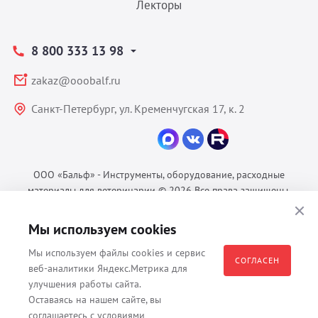
Лекторы
8 800 333 13 98
zakaz@ooobalf.ru
Санкт-Петербург, ул. Кременчугская 17, к. 2
ООО «Бальф» - Инструменты, оборудование, расходные
материалы для ветеринарии © 2026 Все права защищены.
Политика конфиденциальности
Мы используем cookies
Согласие на обработку ПДн
Пользовательское соглашение
Мы используем файлы cookies и сервис
СОГЛАСЕН
веб-аналитики Яндекс.Метрика для
улучшения работы сайта.
Оставаясь на нашем сайте, вы
Все материалы, содержащиеся на данном веб-сайте, в том числе -
соглашаетесь с условиями