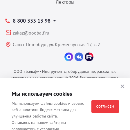
Лекторы
8 800 333 13 98
zakaz@ooobalf.ru
Санкт-Петербург, ул. Кременчугская 17, к. 2
ООО «Бальф» - Инструменты, оборудование, расходные
материалы для ветеринарии © 2026 Все права защищены.
Политика конфиденциальности
Мы используем cookies
Согласие на обработку ПДн
Пользовательское соглашение
Мы используем файлы cookies и сервис
СОГЛАСЕН
веб-аналитики Яндекс.Метрика для
улучшения работы сайта.
Оставаясь на нашем сайте, вы
Все материалы, содержащиеся на данном веб-сайте, в том числе -
соглашаетесь с условиями