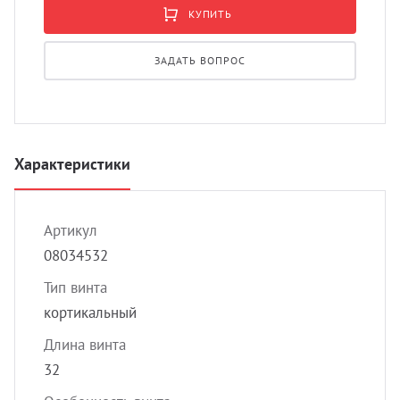
УЗИ 
КУПИТЬ
Разно
ЗАДАТЬ ВОПРОС
Разно
Характеристики
Артикул
08034532
Тип винта
кортикальный
Длина винта
32