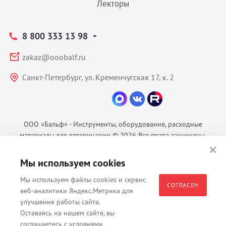
Лекторы
8 800 333 13 98
zakaz@ooobalf.ru
Санкт-Петербург, ул. Кременчугская 17, к. 2
ООО «Бальф» - Инструменты, оборудование, расходные
материалы для ветеринарии © 2026 Все права защищены.
Политика конфиденциальности
Мы используем cookies
Согласие на обработку ПДн
Пользовательское соглашение
Мы используем файлы cookies и сервис
СОГЛАСЕН
веб-аналитики Яндекс.Метрика для
улучшения работы сайта.
Оставаясь на нашем сайте, вы
Все материалы, содержащиеся на данном веб-сайте, в том числе -
соглашаетесь с условиями