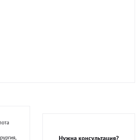
Разно
лота
рургия,
Нужна консультация?