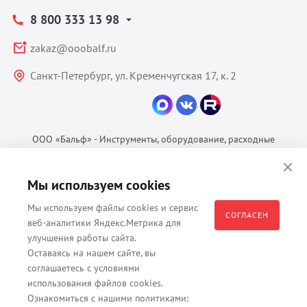
8 800 333 13 98
zakaz@ooobalf.ru
Санкт-Петербург, ул. Кременчугская 17, к. 2
ООО «Бальф» - Инструменты, оборудование, расходные
материалы для ветеринарии © 2026 Все права защищены.
Политика конфиденциальности
Мы используем cookies
Согласие на обработку ПДн
Мы используем файлы cookies и сервис
Пользовательское соглашение
СОГЛАСЕН
веб-аналитики Яндекс.Метрика для
улучшения работы сайта.
Оставаясь на нашем сайте, вы
соглашаетесь с условиями
Все материалы, содержащиеся на данном веб-сайте, в том числе -
использования файлов cookies.
тексты, изображения, каталоги, таблицы, наименования, любая
Ознакомиться с нашими политиками:
иная информация являются собственностью владельца сайта -