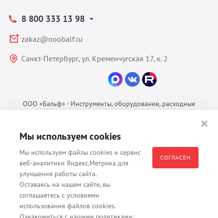
8 800 333 13 98
zakaz@ooobalf.ru
Санкт-Петербург, ул. Кременчугская 17, к. 2
ООО «Бальф» - Инструменты, оборудование, расходные
материалы для ветеринарии © 2026 Все права защищены.
Политика конфиденциальности
Мы используем cookies
Согласие на обработку ПДн
Мы используем файлы cookies и сервис
Пользовательское соглашение
СОГЛАСЕН
веб-аналитики Яндекс.Метрика для
улучшения работы сайта.
Оставаясь на нашем сайте, вы
соглашаетесь с условиями
Все материалы, содержащиеся на данном веб-сайте, в том числе -
использования файлов cookies.
тексты, изображения, каталоги, таблицы, наименования, любая
Ознакомиться с нашими политиками: