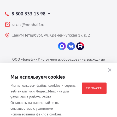
8 800 333 13 98
zakaz@ooobalf.ru
Санкт-Петербург, ул. Кременчугская 17, к. 2
ООО «Бальф» - Инструменты, оборудование, расходные
материалы для ветеринарии © 2026 Все права защищены.
Политика конфиденциальности
Мы используем cookies
Согласие на обработку ПДн
Мы используем файлы cookies и сервис
Пользовательское соглашение
СОГЛАСЕН
веб-аналитики Яндекс.Метрика для
улучшения работы сайта.
Оставаясь на нашем сайте, вы
соглашаетесь с условиями
Все материалы, содержащиеся на данном веб-сайте, в том числе -
использования файлов cookies.
тексты, изображения, каталоги, таблицы, наименования, любая