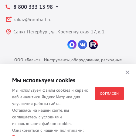
8 800 333 13 98
zakaz@ooobalf.ru
Санкт-Петербург, ул. Кременчугская 17, к. 2
ООО «Бальф» - Инструменты, оборудование, расходные
материалы для ветеринарии © 2026 Все права защищены.
Политика конфиденциальности
Мы используем cookies
Согласие на обработку ПДн
Мы используем файлы cookies и сервис
Пользовательское соглашение
СОГЛАСЕН
веб-аналитики Яндекс.Метрика для
улучшения работы сайта.
Оставаясь на нашем сайте, вы
соглашаетесь с условиями
Все материалы, содержащиеся на данном веб-сайте, в том числе -
использования файлов cookies.
тексты, изображения, каталоги, таблицы, наименования, любая
Ознакомиться с нашими политиками:
иная информация являются собственностью владельца сайта -